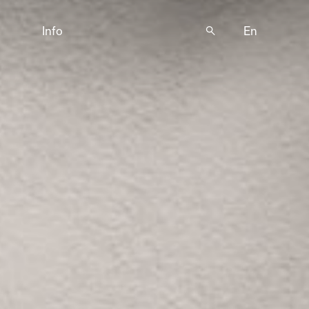
Info
🔍
En